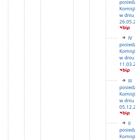
do
posiedze
stron
Komisji
w dniu
26.05.20
Link
IV
do
posiedze
stron
Komisji
w dniu
11.03.20
Link
III
do
posiedze
stron
Komisji
w dniu
05.12.20
Link
II
do
posiedze
stron
Komisji