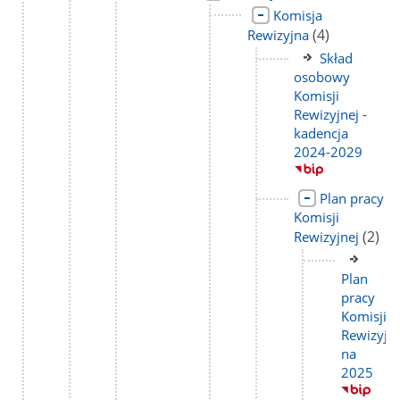
strony
do
podst
Link
Komisja
strony
do
liczba
(4)
Rewizyjna
strony
podstron
Link
Skład
do
osobowy
strony
Komisji
Rewizyjnej -
kadencja
2024-2029
Link
Plan pracy
do
Komisji
strony
liczba
(2)
Rewizyjnej
podst
Link
do
Plan
stron
pracy
Komisji
Rewizyjne
na
2025