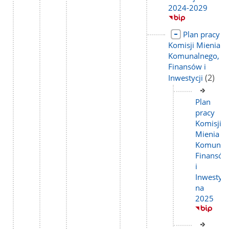
2024-2029
Link
Plan pracy
do
Komisji Mienia
strony
Komunalnego,
Finansów i
liczba
(2)
Inwestycji
podstr
Link
do
Plan
stron
pracy
Komisji
Mienia
Komunal
Finansów
i
Inwestycj
na
2025
Link