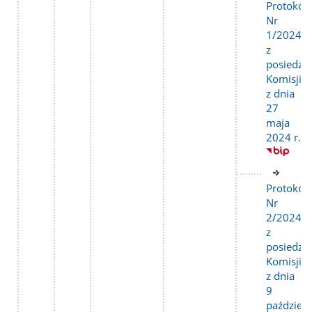
do
Protokół
stron
Nr
1/2024
z
posiedze
Komisji
z dnia
27
maja
2024 r.
Link
do
Protokół
stron
Nr
2/2024
z
posiedze
Komisji
z dnia
9
październ