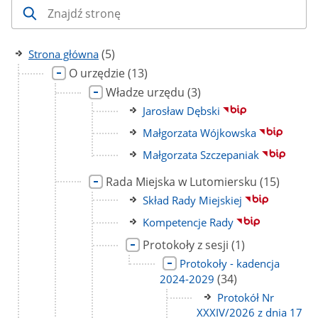
liczba
(5)
Strona główna
podstron
Link
liczba
O urzędzie
(13)
do
podstron
Link
liczba
Władze urzędu
(3)
strony
do
podstron
Link
Jarosław Dębski
strony
do
Link
Małgorzata Wójkowska
strony
do
Link
Małgorzata Szczepaniak
strony
do
Link
liczba
Rada Miejska w Lutomiersku
(15)
strony
do
podstron
Link
Skład Rady Miejskiej
strony
do
Link
Kompetencje Rady
strony
do
Link
liczba
Protokoły z sesji
(1)
strony
do
podstron
Link
Protokoły - kadencja
strony
do
liczba
(34)
2024-2029
strony
podstron
Link
Protokół Nr
do
XXXIV/2026 z dnia 17