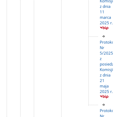
Komisji
z dnia
11
marca
2025 r.
Link
do
Protokół
stron
Nr
5/2025
z
posiedze
Komisji
z dnia
21
maja
2025 r.
Link
do
Protokół
stron
Nr