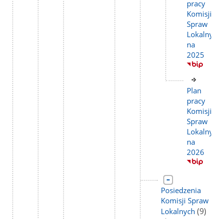
stron
pracy
Komisji
Spraw
Lokalnyc
na
2025
Link
do
Plan
stron
pracy
Komisji
Spraw
Lokalnyc
na
2026
Link
do
Posiedzenia
strony
Komisji Spraw
liczba
(9)
Lokalnych