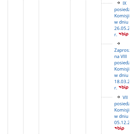
podst
Link
IX
do
posiedze
stron
Komisji
w dniu
26.05.20
r.
Link
do
Zaprosze
stron
na VIII
posiedze
Komisji
w dniu
18.03.20
r.
Link
VII
do
posiedze
stron
Komisji
w dniu
05.12.20