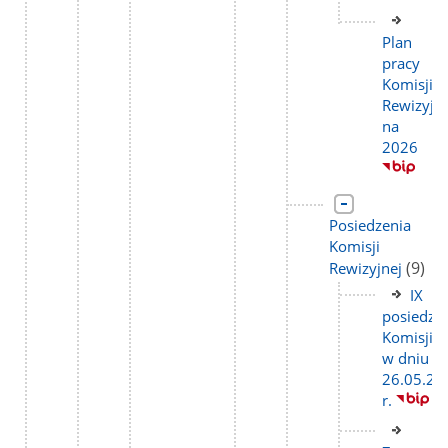
Link
do
Plan
stron
pracy
Komisji
Rewizyjne
na
2026
Link
do
Posiedzenia
strony
Komisji
liczba
(9)
Rewizyjnej
podst
Link
IX
do
posiedze
stron
Komisji
w dniu
26.05.20
r.
Link