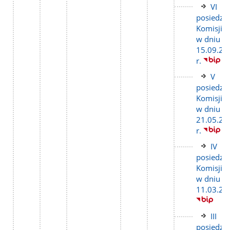
Link
VI
do
posiedze
stron
Komisji
w dniu
15.09.20
r.
Link
V
do
posiedze
stron
Komisji
w dniu
21.05.20
r.
Link
IV
do
posiedze
stron
Komisji
w dniu
11.03.20
Link
III
do
posiedze