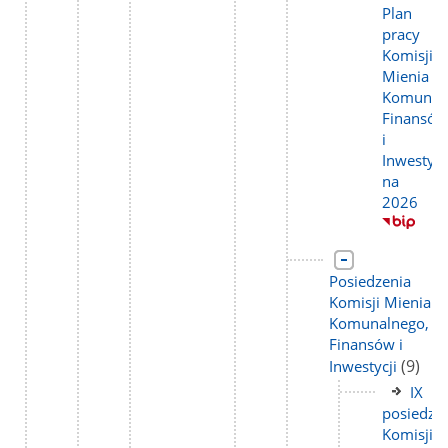
do
Plan
stron
pracy
Komisji
Mienia
Komunal
Finansów
i
Inwestycj
na
2026
Link
do
Posiedzenia
strony
Komisji Mienia
Komunalnego,
Finansów i
liczba
(9)
Inwestycji
podstr
Link
IX
do
posiedze
stron
Komisji