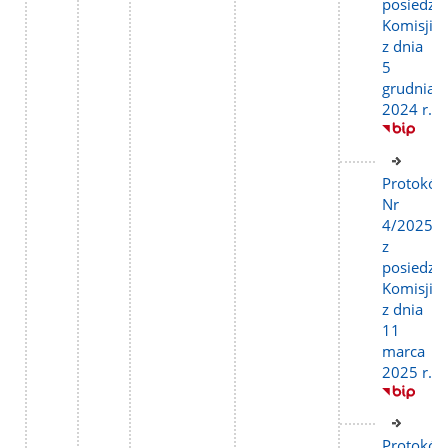
posiedze
Komisji
z dnia
5
grudnia
2024 r.
Link
do
Protokół
stron
Nr
4/2025
z
posiedze
Komisji
z dnia
11
marca
2025 r.
Link
do
Protokół