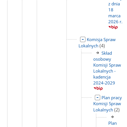
z dnia
18
marca
2026 r.
Link
Komisja Spraw
do
liczba
(4)
Lokalnych
strony
podstron
Link
Skład
do
osobowy
strony
Komisji Spraw
Lokalnych -
kadencja
2024-2029
Link
Plan pracy
do
Komisji Spraw
strony
liczba
(2)
Lokalnych
podst
Link
do
Plan