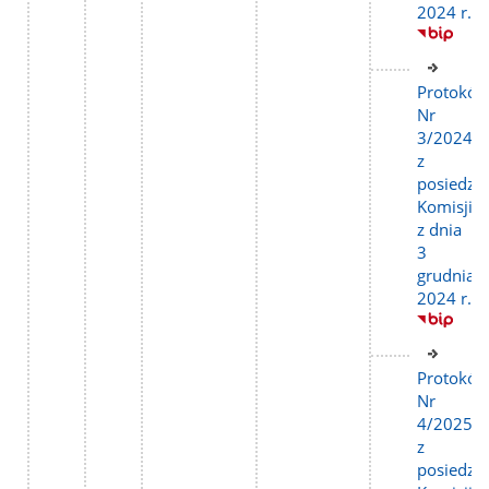
2024 r.
Link
do
Protokół
stron
Nr
3/2024
z
posiedze
Komisji
z dnia
3
grudnia
2024 r.
Link
do
Protokół
stron
Nr
4/2025
z
posiedze