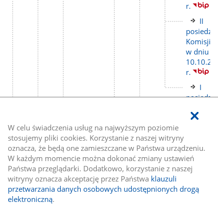
r.
Link
II
do
posiedze
stron
Komisji
w dniu
10.10.20
r.
Link
I
do
posiedze
stron
Komisji
w dniu
W celu świadczenia usług na najwyższym poziomie
27.05.20
stosujemy pliki cookies. Korzystanie z naszej witryny
r.
oznacza, że będą one zamieszczane w Państwa urządzeniu.
Link
lic
Protokoły
W każdym momencie można dokonać zmiany ustawień
do
pod
(8)
Państwa przeglądarki. Dodatkowo, korzystanie z naszej
strony
witryny oznacza akceptację przez Państwa
klauzuli
Link
przetwarzania danych osobowych udostępnionych drogą
do
Protokół
elektroniczną
.
stron
Nr
1/2024