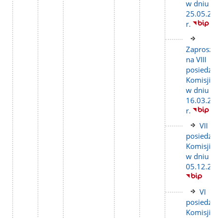
w dniu
25.05.20
r.
Link
do
Zaprosze
stron
na VIII
posiedze
Komisji
w dniu
16.03.20
r.
Link
VII
do
posiedze
stron
Komisji
w dniu
05.12.20
Link
VI
do
posiedze
stron
Komisji