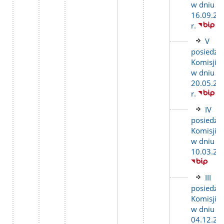
w dniu
16.09.20
r.
Link
V
do
posiedze
stron
Komisji
w dniu
20.05.20
r.
Link
IV
do
posiedze
stron
Komisji
w dniu
10.03.20
Link
III
do
posiedze
stron
Komisji
w dniu
04.12.20