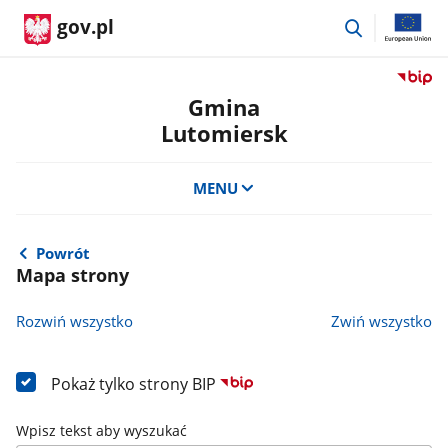
przejdź
gov.pl
do
wyszukiwar
Przejdź
do
Gmina
serwis
Lutomiersk
Biulety
Informa
Publicz
MENU
Gmina
Lutomi
Powrót
Mapa strony
Rozwiń wszystko
Zwiń wszystko
Pokaż tylko strony BIP
Wpisz tekst aby wyszukać