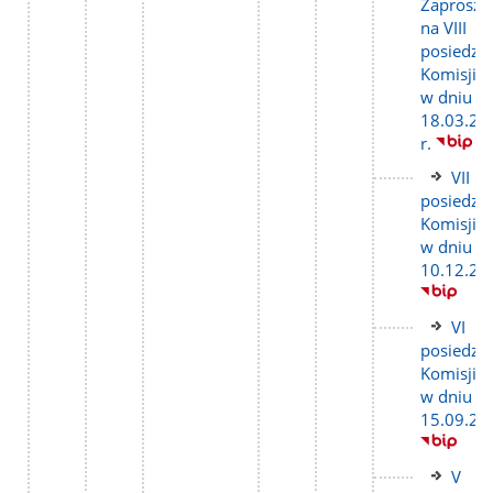
do
Zaprosze
stron
na VIII
posiedze
Komisji
w dniu
18.03.20
r.
Link
VII
do
posiedze
stron
Komisji
w dniu
10.12.20
Link
VI
do
posiedze
stron
Komisji
w dniu
15.09.20
Link
V