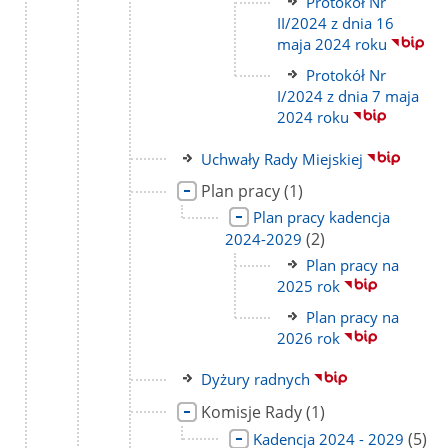
Link
Protokół Nr
do
II/2024 z dnia 16
strony
maja 2024 roku
Link
Protokół Nr
do
I/2024 z dnia 7 maja
strony
2024 roku
Link
Uchwały Rady Miejskiej
do
Link
liczba
Plan pracy
(1)
strony
do
podstron
Link
Plan pracy kadencja
strony
do
liczba
(2)
2024-2029
strony
podstron
Link
Plan pracy na
do
2025 rok
strony
Link
Plan pracy na
do
2026 rok
strony
Link
Dyżury radnych
do
Link
liczba
Komisje Rady
(1)
strony
do
podstron
Link
liczba
(5)
Kadencja 2024 - 2029