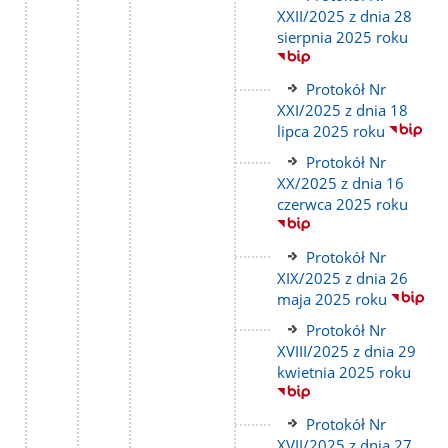
do
XXII/2025 z dnia 28
strony
sierpnia 2025 roku
Link
Protokół Nr
do
XXI/2025 z dnia 18
strony
lipca 2025 roku
Link
Protokół Nr
do
XX/2025 z dnia 16
strony
czerwca 2025 roku
Link
Protokół Nr
do
XIX/2025 z dnia 26
strony
maja 2025 roku
Link
Protokół Nr
do
XVIII/2025 z dnia 29
strony
kwietnia 2025 roku
Link
Protokół Nr
do
XVII/2025 z dnia 27