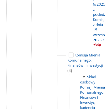
6/2025
z
posiedze
Komisji
z dnia
15
września
2025 r.
Link
Komisja Mienia
do
Komunalnego,
strony
lic
Finansów i Inwestycji
pod
(4)
Link
Skład
do
osobowy
strony
Komisji Mienia
Komunalnego,
Finansów i
Inwestycji -
kadencja