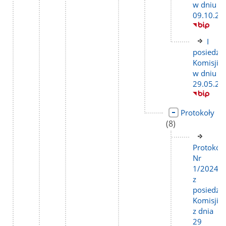
w dniu
09.10.20
Link
I
do
posiedze
stron
Komisji
w dniu
29.05.20
Link
lic
Protokoły
do
pod
(8)
strony
Link
do
Protokół
stron
Nr
1/2024
z
posiedze
Komisji
z dnia
29