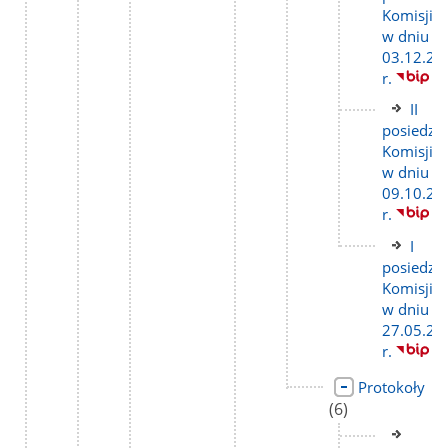
stron
Komisji
w dniu
03.12.20
r.
Link
II
do
posiedze
stron
Komisji
w dniu
09.10.20
r.
Link
I
do
posiedze
stron
Komisji
w dniu
27.05.20
r.
Link
lic
Protokoły
do
pod
(6)
strony
Link