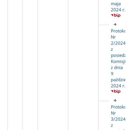
maja
2024 r.
Link
do
Protokół
stron
Nr
2/2024
z
posiedze
Komisji
z dnia
9
październ
2024 r.
Link
do
Protokół
stron
Nr
3/2024
z