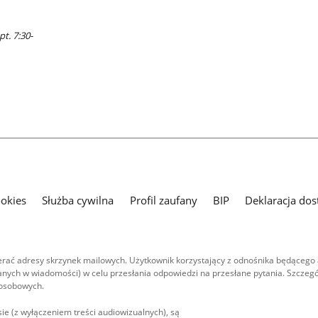
pt. 7:30-
ookies
Służba cywilna
Profil zaufany
BIP
Deklaracja dos
ać adresy skrzynek mailowych. Użytkownik korzystający z odnośnika będącego 
nych w wiadomości) w celu przesłania odpowiedzi na przesłane pytania. Szczegó
 osobowych.
ie (z wyłączeniem treści audiowizualnych), są