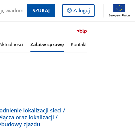
Logowanie
SZUKAJ
Zaloguj
do
panelu
Przejdź
do
serwisu
Aktualności
Załatw sprawę
Kontakt
Biuletyn
Informacji
Publicznej
Gmina
Lutomiersk
dnienie lokalizacji sieci /
łącza oraz lokalizacji /
ebudowy zjazdu