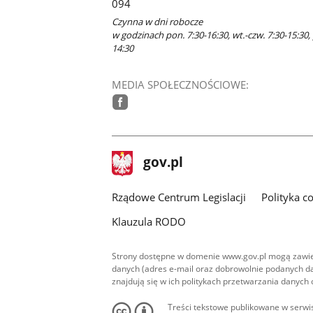
094
Czynna w dni robocze
w godzinach pon. 7:30-16:30, wt.-czw. 7:30-15:30, 
14:30
MEDIA SPOŁECZNOŚCIOWE:
facebook
stopka
Strona
gov.pl
gov.pl
główna
Rządowe Centrum Legislacji
Polityka c
Klauzula RODO
Strony dostępne w domenie www.gov.pl mogą zawier
danych (adres e-mail oraz dobrowolnie podanych da
znajdują się w ich politykach przetwarzania danych
Treści tekstowe publikowane w serwis