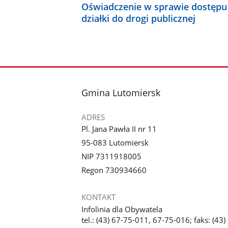
Oświadczenie w sprawie dostępu
działki do drogi publicznej
stopka
Gmina Lutomiersk
ADRES
Pl. Jana Pawła II nr 11
95-083 Lutomiersk
NIP 7311918005
Regon 730934660
KONTAKT
Infolinia dla Obywatela
tel.: (43) 67-75-011, 67-75-016; faks: (43)