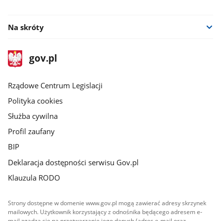
facebook
Na skróty
stopka
Strona
gov.pl
gov.pl
główna
Rządowe Centrum Legislacji
Polityka cookies
Służba cywilna
Profil zaufany
BIP
Deklaracja dostępności serwisu Gov.pl
Klauzula RODO
Strony dostępne w domenie www.gov.pl mogą zawierać adresy skrzynek
mailowych. Użytkownik korzystający z odnośnika będącego adresem e-
mail zgadza się na przetwarzanie jego danych (adres e-mail oraz