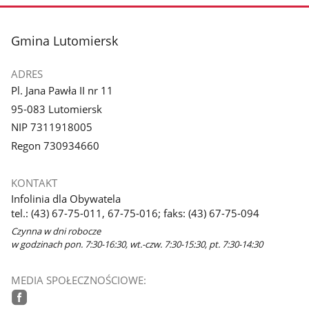
stopka
Gmina Lutomiersk
ADRES
Pl. Jana Pawła II nr 11
95-083 Lutomiersk
NIP 7311918005
Regon 730934660
KONTAKT
Infolinia dla Obywatela
tel.: (43) 67-75-011, 67-75-016; faks: (43) 67-75-094
Czynna w dni robocze
w godzinach pon. 7:30-16:30, wt.-czw. 7:30-15:30, pt. 7:30-14:30
MEDIA SPOŁECZNOŚCIOWE: