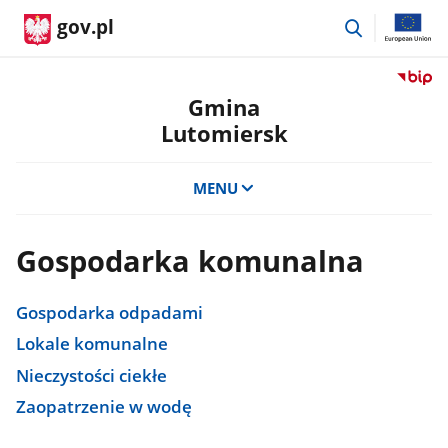
przejdź
gov.pl
do
wyszukiwar
Przejdź
do
Gmina
serwis
Lutomiersk
Biulety
Informa
Publicz
MENU
Gmina
Lutomi
Gospodarka komunalna
Gospodarka odpadami
Lokale komunalne
Nieczystości ciekłe
Zaopatrzenie w wodę