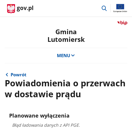
przejdź
gov.pl
do
wyszukiwar
Przejdź
do
Gmina
serwis
Lutomiersk
Biulety
Informa
Publicz
MENU
Gmina
Lutomi
Powrót
Powiadomienia o przerwach
w dostawie prądu
Planowane wyłączenia
Błąd ładowania danych z API PGE.