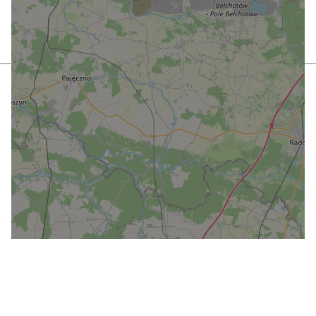
W celu świadczenia usług na najwyższym poziomie
stosujemy pliki cookies. Korzystanie z naszej witryny
oznacza, że będą one zamieszczane w Państwa urządzeniu.
W każdym momencie można dokonać zmiany ustawień
Państwa przeglądarki. Dodatkowo, korzystanie z naszej
witryny oznacza akceptację przez Państwa
klauzuli
przetwarzania danych osobowych udostępnionych drogą
elektroniczną
.