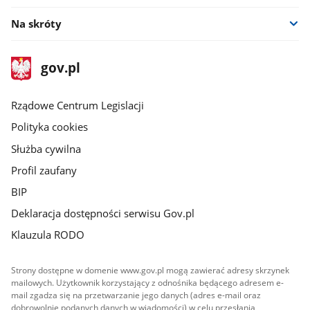
Na skróty
stopka
Strona
gov.pl
gov.pl
główna
Rządowe Centrum Legislacji
Polityka cookies
Służba cywilna
Profil zaufany
BIP
Deklaracja dostępności serwisu Gov.pl
Klauzula RODO
Strony dostępne w domenie www.gov.pl mogą zawierać adresy skrzynek
mailowych. Użytkownik korzystający z odnośnika będącego adresem e-
mail zgadza się na przetwarzanie jego danych (adres e-mail oraz
dobrowolnie podanych danych w wiadomości) w celu przesłania