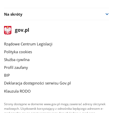
Facebook
Na skróty
stopka
Strona
gov.pl
gov.pl
główna
Rządowe Centrum Legislacji
Polityka cookies
Służba cywilna
Profil zaufany
BIP
Deklaracja dostępności serwisu Gov.pl
Klauzula RODO
Strony dostępne w domenie www.gov.pl mogą zawierać adresy skrzynek
mailowych. Użytkownik korzystający z odnośnika będącego adresem e-