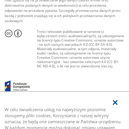
mail zgadza się na przetwarzanie jego danych (adres e-mail oraz
dobrowolnie podanych danych w wiadomości) w celu przesłania
odpowiedzi na przesłane pytania. Szczegóły przetwarzania danych przez
każdą z jednostek znajdują się w ich politykach przetwarzania danych
osobowych.
Treści tekstowe publikowane w serwisie (z
wyłączeniem treści audiowizualnych), są udostępniane
na licencji typu Creative Commons: uznanie autorstwa
- na tych samych warunkach 4.0 (CC BY-SA 4.0).
Materiały audiowizualne, w tym zdjęcia, materiały
audio i wideo, są udostępniane na licencji typu
Creative Commons: uznanie autorstwa użycie
niekomercyjne - bez utworów zależnych 4.0 (CC BY-
NC-ND 4.0), o ile nie jest to stwierdzone inaczej.
W celu świadczenia usług na najwyższym poziomie
stosujemy pliki cookies. Korzystanie z naszej witryny
oznacza, że będą one zamieszczane w Państwa urządzeniu.
W każdym momencie można dokonać zmiany ustawień