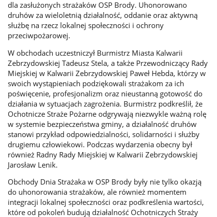
dla zasłużonych strażaków OSP Brody. Uhonorowano
druhów za wieloletnią działalność, oddanie oraz aktywną
służbę na rzecz lokalnej społeczności i ochrony
przeciwpożarowej.
W obchodach uczestniczył Burmistrz Miasta Kalwarii
Zebrzydowskiej Tadeusz Stela, a także Przewodniczący Rady
Miejskiej w Kalwarii Zebrzydowskiej Paweł Hebda, którzy w
swoich wystąpieniach podziękowali strażakom za ich
poświęcenie, profesjonalizm oraz nieustanną gotowość do
działania w sytuacjach zagrożenia. Burmistrz podkreślił, że
Ochotnicze Straże Pożarne odgrywają niezwykle ważną rolę
w systemie bezpieczeństwa gminy, a działalność druhów
stanowi przykład odpowiedzialności, solidarności i służby
drugiemu człowiekowi. Podczas wydarzenia obecny był
również Radny Rady Miejskiej w Kalwarii Zebrzydowskiej
Jarosław Lenik.
Obchody Dnia Strażaka w OSP Brody były nie tylko okazją
do uhonorowania strażaków, ale również momentem
integracji lokalnej społeczności oraz podkreślenia wartości,
które od pokoleń budują działalność Ochotniczych Straży