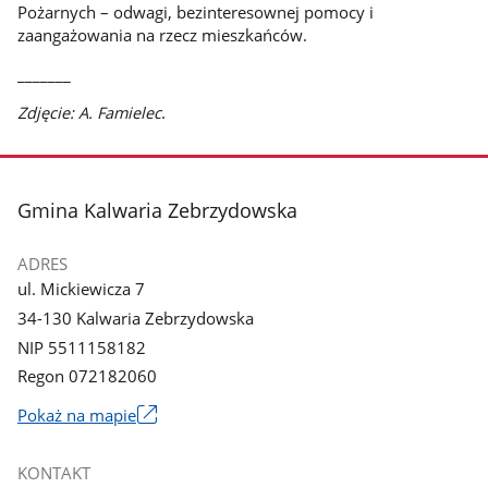
Pożarnych – odwagi, bezinteresownej pomocy i
zaangażowania na rzecz mieszkańców.
_______
Zdjęcie: A. Famielec
.
stopka
Gmina Kalwaria Zebrzydowska
ADRES
ul. Mickiewicza 7
34-130 Kalwaria Zebrzydowska
NIP 5511158182
Regon 072182060
Link
Pokaż na mapie
otworzy
się
KONTAKT
w