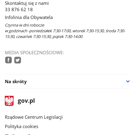
Skontaktuj się z nami
nowym
33 876 62 18
oknie
Infolinia dla Obywatela
Czynna w dni robocze
w godzinach -poniedziałek 7:30-17:00, wtorek 7:30-15:30, środa 7:30-
15:30, czwartek 7:30-15:30, piątek 7:30-14:00
MEDIA SPOŁECZNOŚCIOWE:
facebook
twitter
Na skróty
stopka
Strona
gov.pl
gov.pl
główna
Rządowe Centrum Legislacji
Polityka cookies