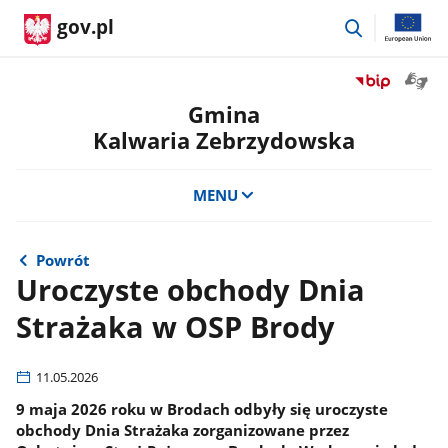
przejdź
gov.pl
do
wyszukiwar
Otwór
Przejdź
okno
do
Gmina
z
serwisu
Kalwaria Zebrzydowska
tłuma
Biuletyn
języka
Informacji
migow
Publicznej
MENU
Gmina
Kalwaria
Zebrzydowsk
Powrót
Uroczyste obchody Dnia
Strażaka w OSP Brody
11.05.2026
9 maja 2026 roku w Brodach odbyły się uroczyste
obchody Dnia Strażaka zorganizowane przez