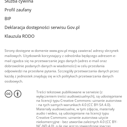
Służba cywilna
Profil zaufany
BIP
Deklaracja dostępności serwisu Gov.pl
Klauzula RODO
Strony dostępne w domenie www.gov.pl mogą zawierać adresy skrzynek
mailowych. Użytkownik korzystający z odnośnika będącego adresem e-
mail zgadza się na przetwarzanie jego danych (adres e-mail oraz
dobrowolnie podanych danych w wiadomości) w celu przesłania
odpowiedzi na przesłane pytania. Szczegóły przetwarzania danych przez
każdą z jednostek znajdują się w ich politykach przetwarzania danych
osobowych.
Treści tekstowe publikowane w serwisie (z
wyłączeniem treści audiowizualnych), są udostępniane
na licencji typu Creative Commons: uznanie autorstwa
- na tych samych warunkach 4.0 (CC BY-SA 4.0).
Materiały audiowizualne, w tym zdjęcia, materiały
audio i wideo, są udostępniane na licencji typu
Creative Commons: uznanie autorstwa użycie
niekomercyjne - bez utworów zależnych 4.0 (CC BY-
NC-ND 4.0), o ile nie jest to stwierdzone inaczej.