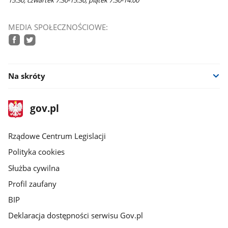
15:30, czwartek 7:30-15:30, piątek 7:30-14:00
MEDIA SPOŁECZNOŚCIOWE:
facebook
twitter
Na skróty
stopka
Strona
gov.pl
gov.pl
główna
Rządowe Centrum Legislacji
Polityka cookies
Służba cywilna
Profil zaufany
BIP
Deklaracja dostępności serwisu Gov.pl