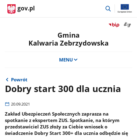
przejdź
gov.pl
do
wyszukiwar
Otwór
Przejdź
okno
do
Gmina
z
serwisu
Kalwaria Zebrzydowska
tłuma
Biuletyn
języka
Informacji
migow
Publicznej
MENU
Gmina
Kalwaria
Zebrzydowsk
Powrót
Dobry start 300 dla ucznia
20.09.2021
Zakład Ubezpieczeń Społecznych zaprasza na
spotkanie z ekspertem ZUS. Spotkanie, na którym
przedstawiciel ZUS złoży za Ciebie wniosek o
świadczenie Dobry Start 300+ dla ucznia odbędzie się