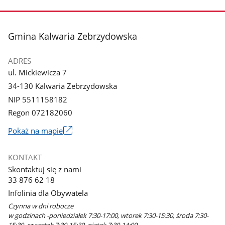
stopka
Gmina Kalwaria Zebrzydowska
ADRES
ul. Mickiewicza 7
34-130 Kalwaria Zebrzydowska
NIP 5511158182
Regon 072182060
Link
Pokaż na mapie
otworzy
się
KONTAKT
w
Skontaktuj się z nami
nowym
33 876 62 18
oknie
Infolinia dla Obywatela
Czynna w dni robocze
w godzinach -poniedziałek 7:30-17:00, wtorek 7:30-15:30, środa 7:30-